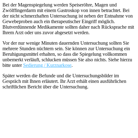
Bei der Magenspiegelung werden Speiseröhre, Magen und
Zwölffingerdarm mit einem Gastroskop von innen betrachtet. Bei
der nicht schmerzhaften Untersuchung ist neben der Entnahme von
Gewebeproben auch ein therapeutischer Eingriff möglich.
Blutverdünnende Medikamente sollten daher nach Rücksprache mit
Ihrem Arzt oder uns zuvor abgesetzt werden.
Vor der nur wenige Minuten dauernden Untersuchung sollten Sie
mehrere Stunden nüchtern sein. Sie können zur Untersuchung ein
Beruhigungsmittel erhalten, so dass die Spiegelung vollkommen
unbemerkt verläuft, schlucken müssen Sie also nichts. Siehe hierzu
bitte unter
Sedierung / Kurznarkose
.
Später werden die Befunde und die Untersuchungsbilder im
Gespräch mit Ihnen erläutert. Ihr Arzt erhält einen ausführlichen
schriftlichen Bericht über die Untersuchung.
Unsere Praxis ist nach DIN ISO 9001 und als
offizieller Kooperationspartner des Centrums für
integrierte Onkologie (CIO) Köln-Bonn der
Uniklinik Köln von der Deutschen Krebsgesellschaft
zertifiziert.