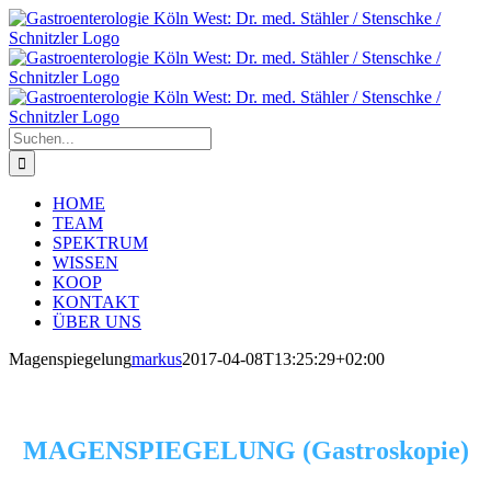
Zum
Inhalt
springen
Suche
nach:
HOME
TEAM
SPEKTRUM
WISSEN
KOOP
KONTAKT
ÜBER UNS
Magenspiegelung
markus
2017-04-08T13:25:29+02:00
Muss ich das etwa schlucken?
MAGENSPIEGELUNG (Gastroskopie)