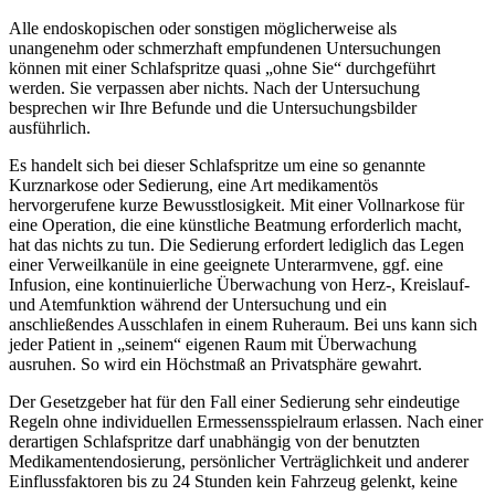
Alle endoskopischen oder sonstigen möglicherweise als
unangenehm oder schmerzhaft empfundenen Untersuchungen
können mit einer Schlafspritze quasi „ohne Sie“ durchgeführt
werden. Sie verpassen aber nichts. Nach der Untersuchung
besprechen wir Ihre Befunde und die Untersuchungsbilder
ausführlich.
Es handelt sich bei dieser Schlafspritze um eine so genannte
Kurznarkose oder Sedierung, eine Art medikamentös
hervorgerufene kurze Bewusstlosigkeit. Mit einer Vollnarkose für
eine Operation, die eine künstliche Beatmung erforderlich macht,
hat das nichts zu tun. Die Sedierung erfordert lediglich das Legen
einer Verweilkanüle in eine geeignete Unterarmvene, ggf. eine
Infusion, eine kontinuierliche Überwachung von Herz-, Kreislauf-
und Atemfunktion während der Untersuchung und ein
anschließendes Ausschlafen in einem Ruheraum. Bei uns kann sich
jeder Patient in „seinem“ eigenen Raum mit Überwachung
ausruhen. So wird ein Höchstmaß an Privatsphäre gewahrt.
Der Gesetzgeber hat für den Fall einer Sedierung sehr eindeutige
Regeln ohne individuellen Ermessensspielraum erlassen. Nach einer
derartigen Schlafspritze darf unabhängig von der benutzten
Medikamentendosierung, persönlicher Verträglichkeit und anderer
Einflussfaktoren bis zu 24 Stunden kein Fahrzeug gelenkt, keine