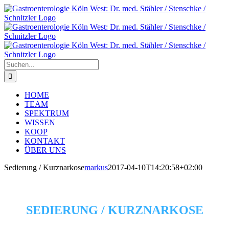
Zum
Inhalt
springen
Suche
nach:
HOME
TEAM
SPEKTRUM
WISSEN
KOOP
KONTAKT
ÜBER UNS
Sedierung / Kurznarkose
markus
2017-04-10T14:20:58+02:00
Kann ich das nicht einfach verschlafen?
SEDIERUNG / KURZNARKOSE